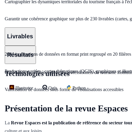
Cartographier les dynamiques territoriales du tourisme français à l'éc
Garantir une cohérence graphique sur plus de 230 livrables (cartes, gr
Livrables
Résultats
200 visualisations de données en format print regroupé en 20 filières 
Productions variées : cartes thématiques (QGIS), graphiques et illust
Technologies utilisées
Publication de référence pour les professionnels du tourisme instituti
Illustrator
Qgis
Python
Valorisation de données sous forme de visualisations accessibles
Présentation de la revue Espaces
La
Revue Espaces est la publication de référence du secteur tou
culture et aux loisirs.