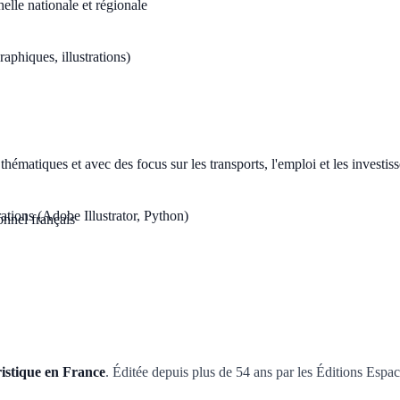
helle nationale et régionale
aphiques, illustrations)
thématiques et avec des focus sur les transports, l'emploi et les investis
rations (Adobe Illustrator, Python)
onnel français
ristique en France
. Éditée depuis plus de 54 ans par les Éditions Espace