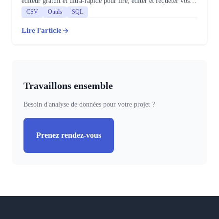
éditeur gratuit et ultra-rapide pour lire, éditer et requêter vos
données.
CSV
Outils
SQL
Lire l'article
Travaillons ensemble
Besoin d'analyse de données pour votre projet ?
Prenez rendez-vous